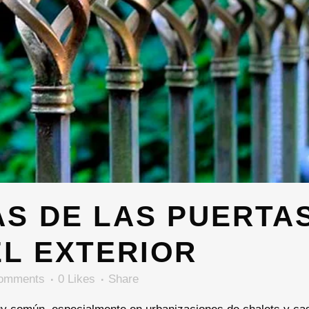
S DE LAS PUERTA
EL EXTERIOR
omments
0
Likes
Share