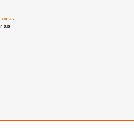
cnicas
r tus