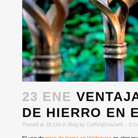
23 ENE
VENTAJA
DE HIERRO EN 
Posted at 18:11h
in
Blog
by
CeRrAjErIaJoAl
0 C