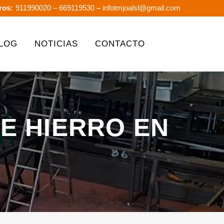
ros:
911990020
– 669119530
–
infotmjoalsl@gmail.com
LOG
NOTICIAS
CONTACTO
E HIERRO EN