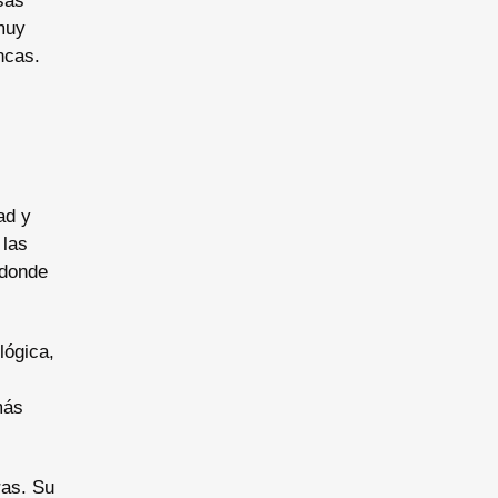
sas
muy
ncas.
ad y
 las
 donde
lógica,
más
ras. Su