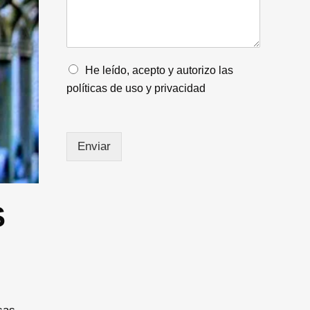
*
s
*
a
j
e
*
O
He leído, acepto y autorizo las
p
políticas de uso y privacidad
c
i
o
n
Enviar
e
s
m
ú
l
S
t
i
p
l
e
s
*