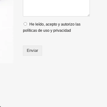
*
s
*
a
j
e
*
O
He leído, acepto y autorizo las
p
políticas de uso y privacidad
c
i
o
n
Enviar
e
s
m
ú
l
t
i
p
l
e
s
*