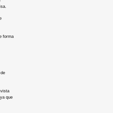
r
isa.
e
e forma
 de
vista
 ya que