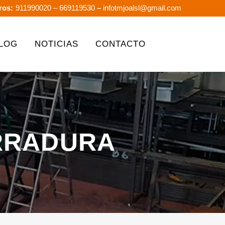
ros:
911990020
– 669119530
–
infotmjoalsl@gmail.com
LOG
NOTICIAS
CONTACTO
ERRADURA