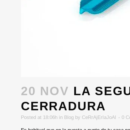
20 NOV
LA SEGU
CERRADURA
Posted at 18:06h
in
Blog
by
CeRrAjErIaJoAl
0 C