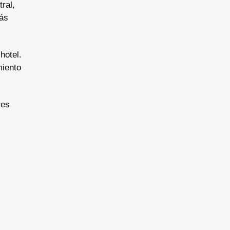
ral,
rás
hotel.
miento
res